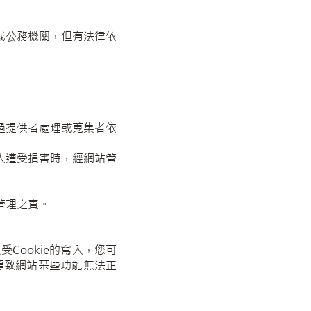
或公務機關，但有法律依
過提供者處理或蒐集者依
人遭受損害時，經網站管
管理之責。
Cookie的寫入，您可
導致網站某些功能無法正