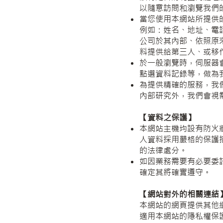
以隨意訪問和瀏覽我們
當您使用本網站所提供
例如：姓名、地址、電
公司於其內部、依照原
料提供給第三人、或移
於一般瀏覽時，伺服器
點選資料記錄等，做為
為提供精確的服務，我
內部研究外，我們會視
【資料之保護】
本網站主機均設有防火
人資料採用嚴格的保護
的法律處分。
如因業務需要有必要委
確定其將確實遵守。
【網站對外的相關連結
本網站的網頁提供其他
適用本網站的隱私權保