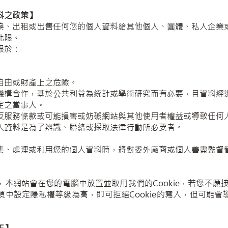
料之政策】
換、出租或出售任何您的個人資料給其他個人、團體、私人企業
此限。
限於：
自由或財產上之危險。
機構合作，基於公共利益為統計或學術研究而有必要，且資料經
定之當事人。
反服務條款或可能損害或妨礙網站與其他使用者權益或導致任何
人資料是為了辨識、聯絡或採取法律行動所必要者。
集、處理或利用您的個人資料時，將對委外廠商或個人善盡監督
本網站會在您的電腦中放置並取用我們的Cookie，若您不願接受
項中設定隱私權等級為高，即可拒絕Cookie的寫入，但可能會