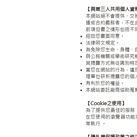
【與第三人共用個人資
本網站絕不會提供、交
據或合約義務者，不在
前項但書之情形包括不
經由您書面同意。
法律明文規定。
為免除您生命、身體、
與公務機關或學術研究
其揭露方式無從識別特
當您在網站的行為，違
理單位研析揭露您的個
有利於您的權益。
本網站委託廠商協助蒐
【Cookie之使用】
為了提供您最佳的服務，
在您使用的瀏覽器功能
常執行 。