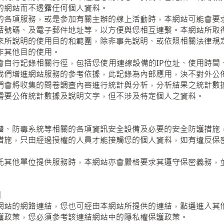
的網站而不透露任何個人資料。
的各項服務，或是參加有關主辦的線上活動時，本網站可能會要
話號碼、及電子郵件地址等，以方便與您相互連繫。本網站所取
來所說明的使用目的和範圍，除非事先說明、或依照相關法律規
作其他目的使用。
會自行記錄相關行徑，包括您使用連線設備的IP位址、使用時間
我們增進網站服務的參考依據，此記錄為內部應用，決不對外公
們會將收集的問卷調查內容進行統計與分析，分析結果之統計數
需要公佈統計數據及說明文字，但不涉及特定個人之資料。
牆、防毒系統等相關的各項資訊安全設備及必要的安全防護措施
措施，只由經過授權的人員才能接觸您的個人資料，如有違反保
託其他單位提供服務時，本網站亦會嚴格要求其遵守保密義務，
】
網站的網路連結，您也可經由本網站所提供的連結，點選進入其
護政策，您必須參考該連結網站中的隱私權保護政策。