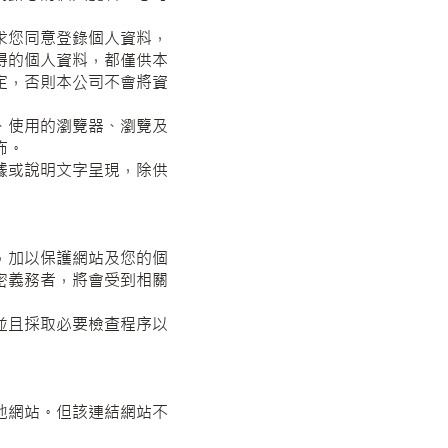
求您同意登錄個人資料，
得的個人資料，都僅供本
定，否則本公司不會將資
、使用的瀏覽器、瀏覽及
佈。
據或說明文字呈現，除供
，加以保護網站及您的個
密義務者，將會受到相關
並且採取必要檢查程序以
他網站。但該連結網站不