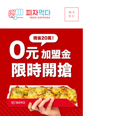
ME
NU